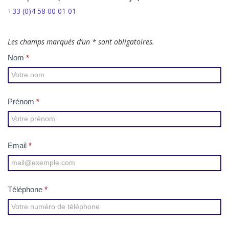
+33 (0)4 58 00 01 01
Les champs marqués d’un * sont obligatoires.
C
Nom
*
o
n
Prénom
*
t
a
c
Email
*
t
Téléphone
*