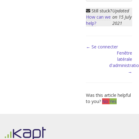
Still stuck?
Updated
How can we
on 15 July
help?
2021
Doc
← Se connecter
Fenêtre
navigation
latérale
d'administrati
→
Was this article helpful
to you?
No
Yes