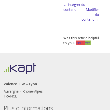
Doc
← Intégrer du
contenu
Modifier
navigation
du
contenu →
Was this article helpful
to you?
No
1
Yes
Valence TGV – Lyon
Auvergne – Rhone-Alpes
FRANCE
Plus d’informations