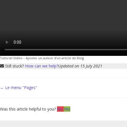
Tutoriel Vidéo – Ajouter un auteur d’un article de Blog
Still stuck?
How can we help?
Updated on 15 July 2021
Doc
← Le menu "Pages"
navigation
Was this article helpful to you?
No
Yes